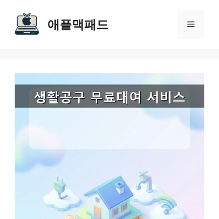
Skip
to
애플맥패드
Menu
content