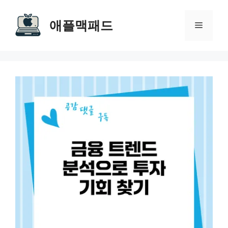
Skip
to
애플맥패드
Menu
content