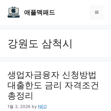
Skip
to
애플맥패드
Menu
content
강원도 삼척시
생업자금융자 신청방법
대출한도 금리 자격조건
총정리
1월 3, 2026
by
NEO